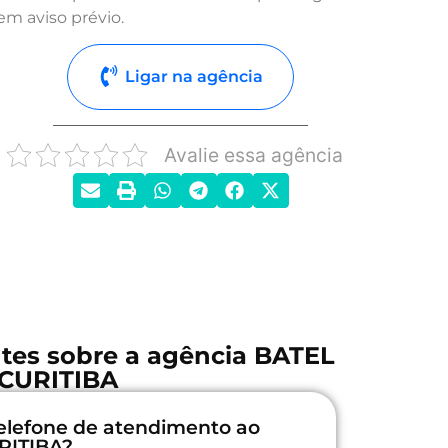
em aviso prévio.
Ligar na agência
Avalie essa agência
tes sobre a agência BATEL
 CURITIBA
elefone de atendimento ao
URITIBA?