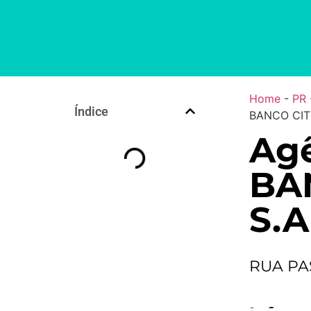
Home
-
PR
Índice
BANCO CITI
Agê
BA
S.A
RUA PAS