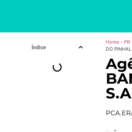
Home
-
PR
Índice
DO PINHAL 
Agê
BA
S.A
PCA.ER