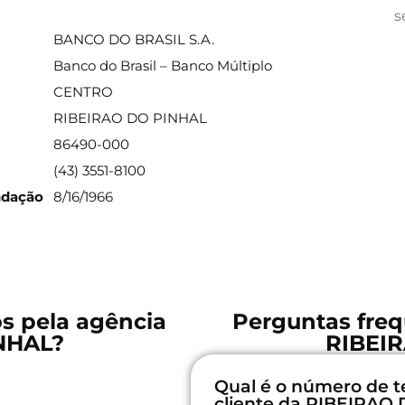
ações sobre a agência
s
BANCO DO BRASIL S.A.
Banco do Brasil – Banco Múltiplo
CENTRO
RIBEIRAO DO PINHAL
86490-000
(43) 3551-8100
ndação
8/16/1966
os pela agência
Perguntas freq
NHAL?
RIBEI
Qual é o número de t
cliente da RIBEIRAO