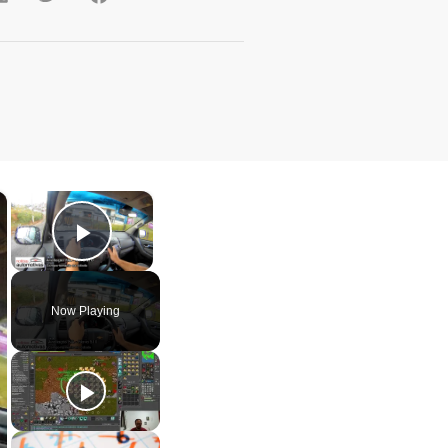
×
×
Play Video
Now Playing