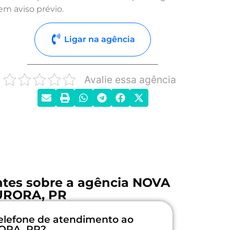
em aviso prévio.
Ligar na agência
Avalie essa agência
ntes sobre a agência NOVA
URORA, PR
elefone de atendimento ao
RORA, PR?