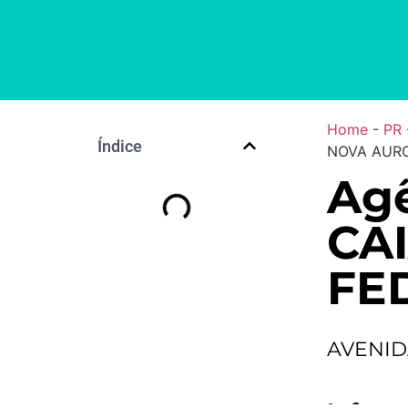
Home
-
PR
Índice
NOVA AURO
Agê
CA
FE
AVENID