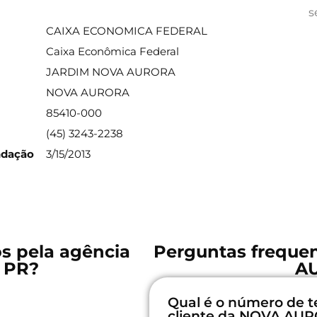
ações sobre a agência
s
CAIXA ECONOMICA FEDERAL
Caixa Econômica Federal
JARDIM NOVA AURORA
NOVA AURORA
85410-000
(45) 3243-2238
ndação
3/15/2013
os pela agência
Perguntas freque
 PR?
A
Qual é o número de t
cliente da NOVA AU