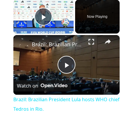
×
Now Playing
Play Video
×
Brazil: Brazilian President Lula hosts WHO chief Tedros in Rio.
Play Video
Watch on
Brazil: Brazilian President Lula hosts WHO chief
Tedros in Rio.