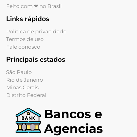
Feito com ❤ no Brasil
Links rápidos
Política de privacidade
Termos de uso
Fale conosco
Principais estados
São Paulo
Rio de Janeiro
Minas Gerais
Distrito Federal