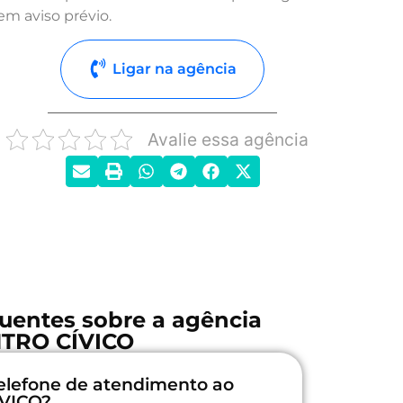
em aviso prévio.
Ligar na agência
Avalie essa agência
uentes sobre a agência
TRO CÍVICO
elefone de atendimento ao
ÍVICO?