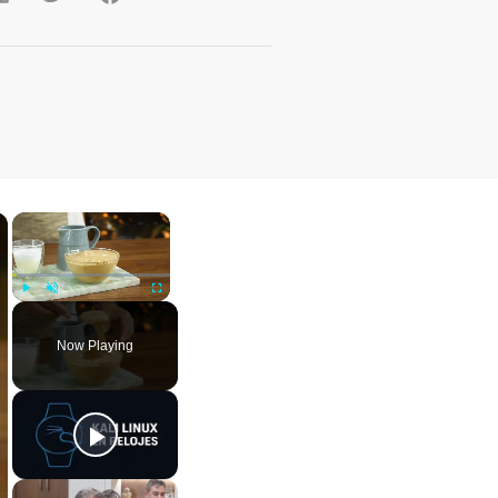
×
×
Play
Unmute
Fullscreen
Now Playing