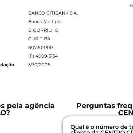
ações sobre a agência
s
BANCO CITIBANK S.A.
Banco Múltiplo
BIGORRILHO
CURITIBA
80730-000
(11) 4009-3134
ndação
3/30/2006
os pela agência
Perguntas freq
CO?
CEN
Qual é o número de t
cliente da CENTRO C