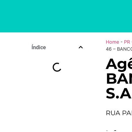
Home
-
PR
Índice
46 – BANCO
Agê
BA
S.A
RUA PA