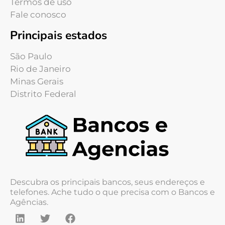
Termos de uso
Fale conosco
Principais estados
São Paulo
Rio de Janeiro
Minas Gerais
Distrito Federal
Descubra os principais bancos, seus endereços e
telefones. Ache tudo o que precisa com o Bancos e
Agências.