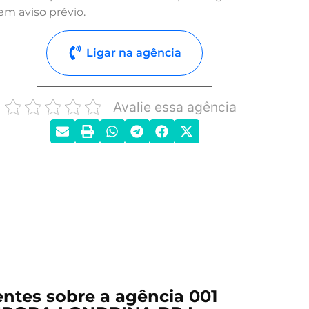
em aviso prévio.
Ligar na agência
Avalie essa agência
ntes sobre a agência 001