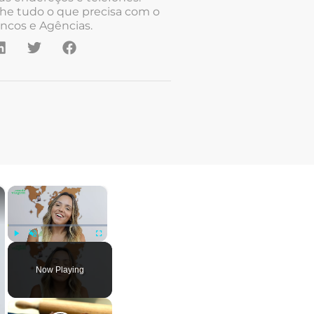
he tudo o que precisa com o
ncos e Agências.
×
×
Play
Unmute
Fullscreen
Now Playing