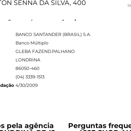
TON SENNA DA SILVA, 400
s
ações sobre a agência
BANCO SANTANDER (BRASIL) S.A.
Banco Múltiplo
GLEBA FAZEND.PALHANO
LONDRINA
86050-460
(04) 3339-1513
ndação
4/30/2009
os pela agência
Perguntas freque