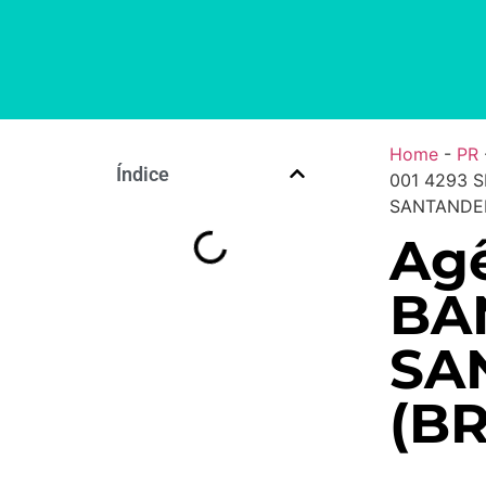
Home
-
PR
Índice
001 4293 
SANTANDER 
Agê
BA
SA
(BR