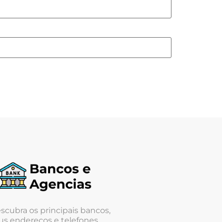
scubra os principais bancos,
us endereços e telefones.