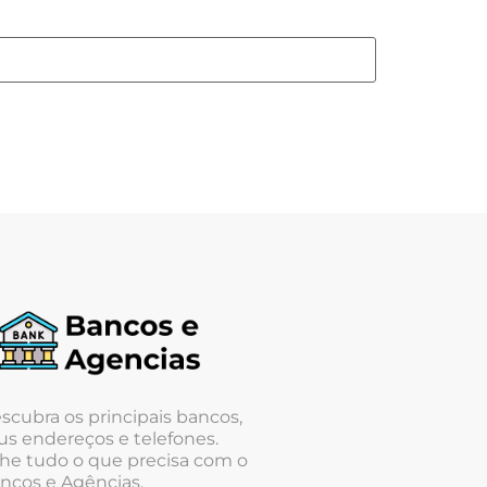
scubra os principais bancos,
us endereços e telefones.
he tudo o que precisa com o
ncos e Agências.