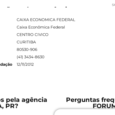
s
ações sobre a agência
CAIXA ECONOMICA FEDERAL
Caixa Econômica Federal
CENTRO CIVICO
CURITIBA
80530-906
(41) 3434-8630
ndação
12/11/2012
os pela agência
Perguntas freq
, PR?
FORUM