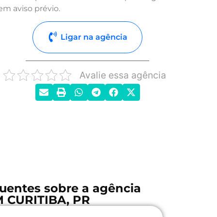
em aviso prévio.
Ligar na agência
Avalie essa agência
uentes sobre a agência
 CURITIBA, PR