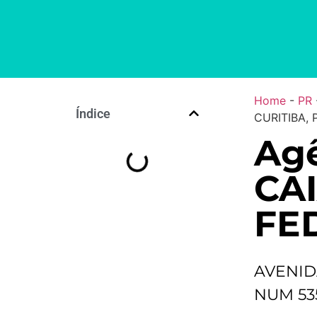
Home
-
PR
Índice
CURITIBA,
Ag
CA
FE
AVENID
NUM 53