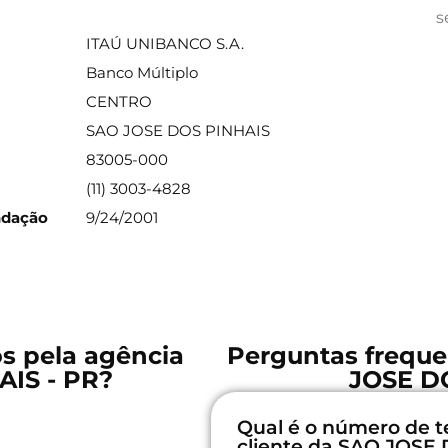
ações sobre a agência
s
ITAÚ UNIBANCO S.A.
Banco Múltiplo
CENTRO
SAO JOSE DOS PINHAIS
83005-000
(11) 3003-4828
ndação
9/24/2001
os pela agência
Perguntas freque
IS - PR?
JOSE D
Qual é o número de t
cliente da SAO JOSE