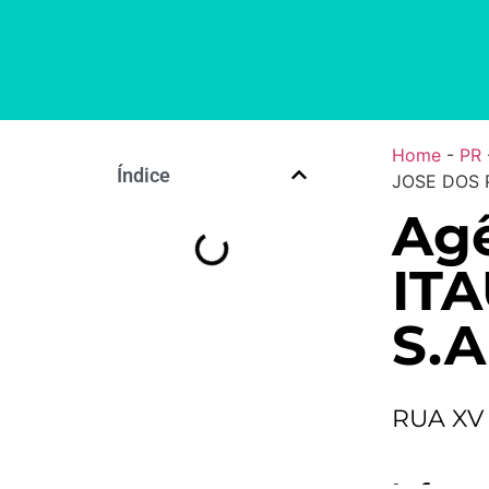
Home
-
PR
Índice
JOSE DOS P
Agê
IT
S.A
RUA XV