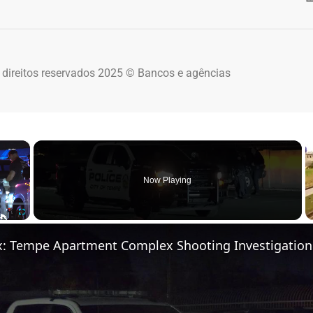
 direitos reservados 2025 © Bancos e agências
×
Now Playing
Fullscreen
x: Tempe Apartment Complex Shooting Investigation