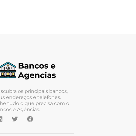
scubra os principais bancos,
us endereços e telefones.
he tudo o que precisa com o
ncos e Agências.