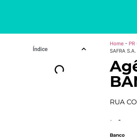
Home
-
PR
Índice
SAFRA S.A.
Agê
BA
RUA CO
Inform
Banco