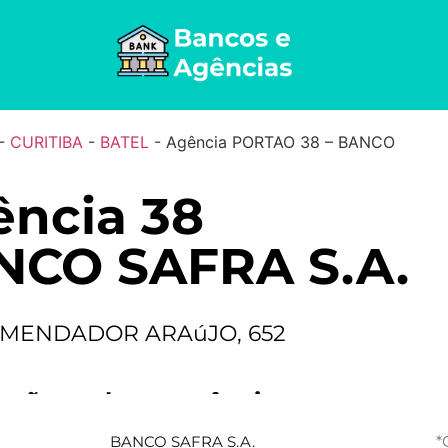
-
CURITIBA
-
BATEL
-
Agência PORTAO 38 – BANCO
ncia 38
NCO SAFRA S.A.
MENDADOR ARAúJO, 652
ações sobre a agência
*
BANCO SAFRA S.A.