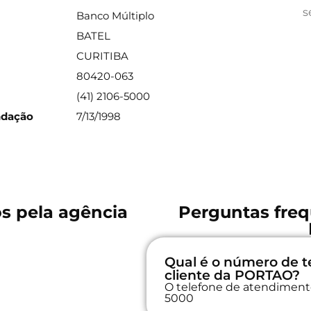
s
Banco Múltiplo
BATEL
CURITIBA
80420-063
(41) 2106-5000
ndação
7/13/1998
os pela agência
Perguntas freq
Qual é o número de t
cliente da PORTAO?
O telefone de atendimento 
5000