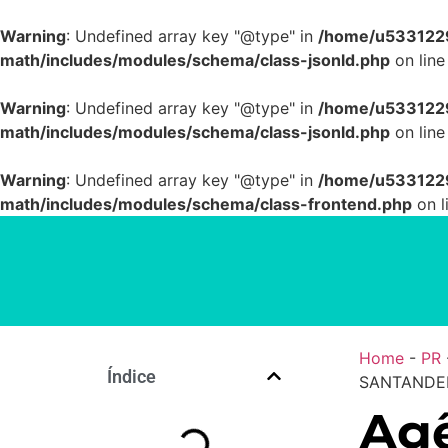
Warning
: Undefined array key "@type" in
/home/u5331229
math/includes/modules/schema/class-jsonld.php
on lin
Warning
: Undefined array key "@type" in
/home/u5331229
math/includes/modules/schema/class-jsonld.php
on lin
Warning
: Undefined array key "@type" in
/home/u5331229
math/includes/modules/schema/class-frontend.php
on l
Home
-
PR
Índice
SANTANDER 
Agê