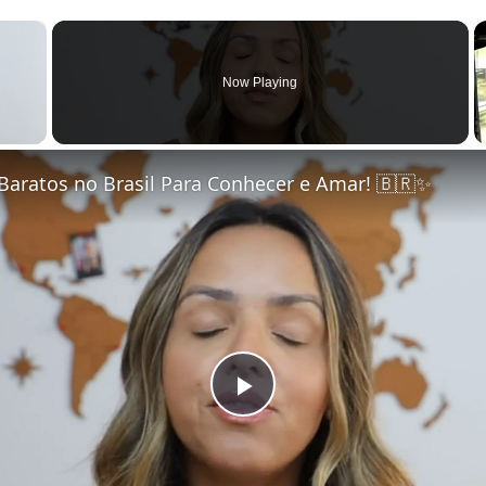
×
Now Playing
 Video
Baratos no Brasil Para Conhecer e Amar! 🇧🇷✨
Play Video