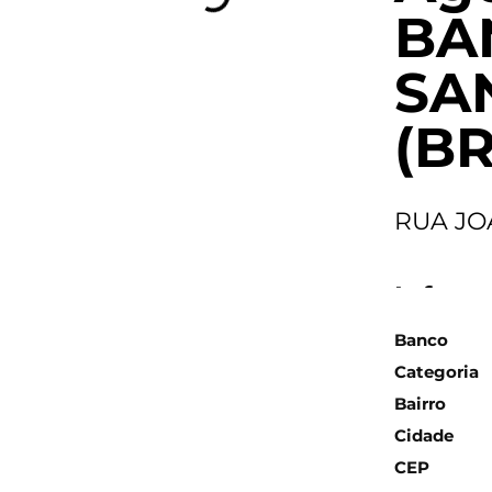
BA
SA
(BR
RUA JO
Inform
Banco
Categoria
Bairro
Cidade
CEP