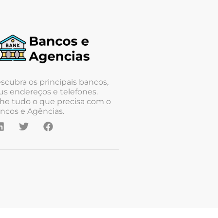
scubra os principais bancos,
us endereços e telefones.
he tudo o que precisa com o
ncos e Agências.