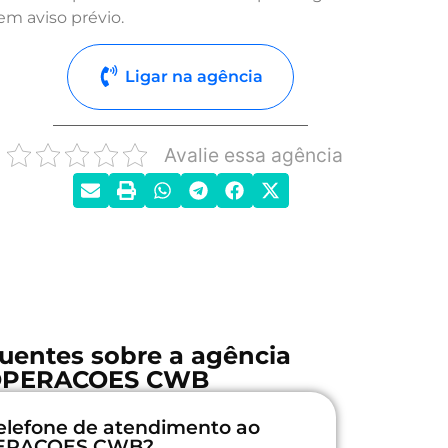
em aviso prévio.
Ligar na agência
Avalie essa agência
uentes sobre a agência
OPERACOES CWB
elefone de atendimento ao
OPERACOES CWB?