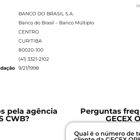
ações sobre a agência
s
BANCO DO BRASIL S.A.
Banco do Brasil – Banco Múltiplo
CENTRO
CURITIBA
80020-100
(41) 3321-2102
ndação
9/21/1998
os pela agência
Perguntas freq
S CWB?
GECEX 
Qual é o número de t
cliente da GECEX 