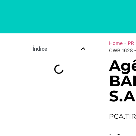
Home
-
PR
Índice
CWB 1628 –
Agê
BA
S.A
PCA.TI