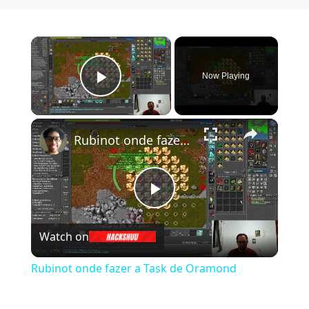
×
Now Playing
Play Video
×
Rubinot onde fazer a Task de Oramond
Play Video
Watch on
Rubinot onde fazer a Task de Oramond