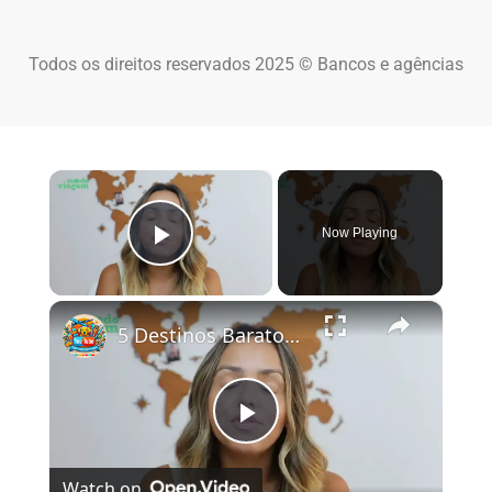
Todos os direitos reservados 2025 © Bancos e agências
×
Now Playing
Play Video
×
5 Destinos Baratos no Brasil Para Conhecer e Amar! 🇧🇷✨
Play Video
Watch on