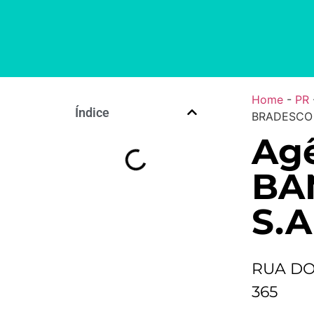
Home
-
PR
Índice
BRADESCO 
Agê
BA
S.A
RUA D
365