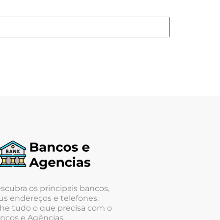
scubra os principais bancos,
us endereços e telefones.
he tudo o que precisa com o
ncos e Agências.