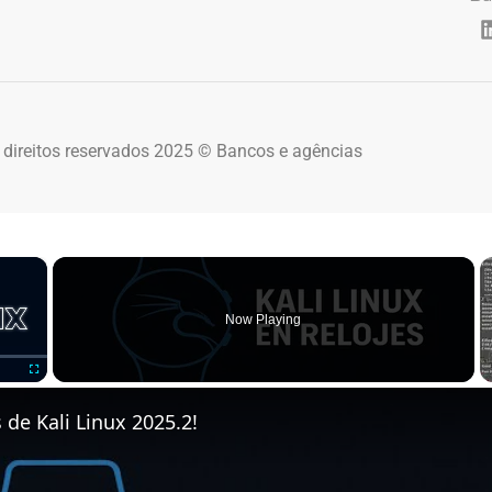
 direitos reservados 2025 © Bancos e agências
×
Now Playing
Fullscreen
de Kali Linux 2025.2!