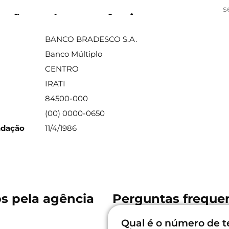
s
ações sobre a agência
BANCO BRADESCO S.A.
Banco Múltiplo
CENTRO
IRATI
84500-000
(00) 0000-0650
ndação
11/4/1986
os pela agência
Perguntas frequen
Qual é o número de t