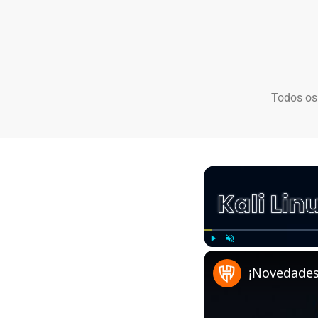
Todos os
Play
Unmute
¡Novedades 