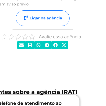
em aviso prévio.
Ligar na agência
Avalie essa agência
tes sobre a agência IRATI
elefone de atendimento ao