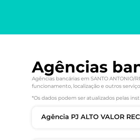
Agências ba
Agências bancárias em SANTO ANTONIO/RN: 
funcionamento, localização e outros serviço
*Os dados podem ser atualizados pelas inst
Agência PJ ALTO VALOR RECI