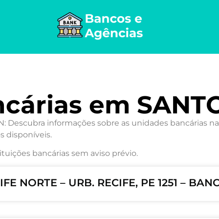
ncárias em SAN
Descubra informações sobre as unidades bancárias na c
s disponíveis.
ituições bancárias sem aviso prévio.
FE NORTE – URB. RECIFE, PE 1251 – BA