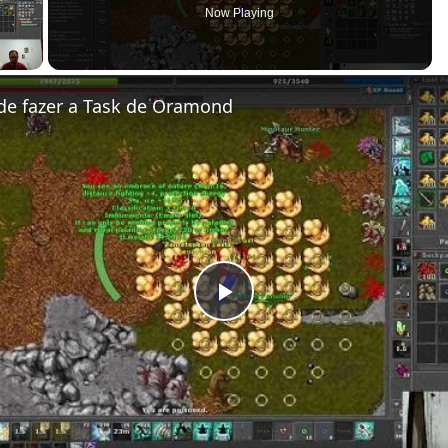
Now Playing
 Video
de fazer a Task de Oramond
Play Video