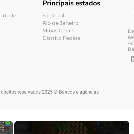
Principais estados
acidade
São Paulo
Rio de Janeiro
Minas Gerais
De
se
Distrito Federal
Ac
Ba
 direitos reservados 2025 © Bancos e agências
×