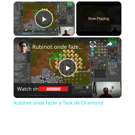
×
Now Playing
Play Video
×
Rubinot onde fazer a Task de Oramond
Play Video
Watch on
Rubinot onde fazer a Task de Oramond