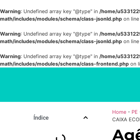
Warning
: Undefined array key "@type" in
/home/u5331229
math/includes/modules/schema/class-jsonld.php
on lin
Warning
: Undefined array key "@type" in
/home/u5331229
math/includes/modules/schema/class-jsonld.php
on lin
Warning
: Undefined array key "@type" in
/home/u5331229
math/includes/modules/schema/class-frontend.php
on l
Home
-
PE
Índice
CAIXA ECO
Agê