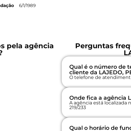
ndação
6/1/1989
os pela agência
Perguntas freq
?
L
Qual é o número de t
cliente da LAJEDO, P
O telefone de atendimento
Onde fica a agência
A agência está localiza
219/233
Qual o horário de fu