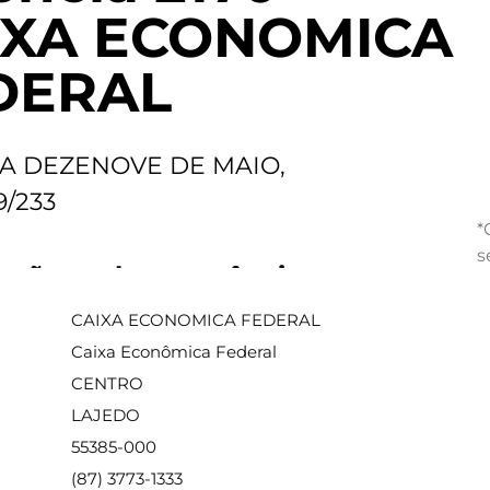
IXA ECONOMICA
DERAL
A DEZENOVE DE MAIO,
/233
*
s
ações sobre a agência
CAIXA ECONOMICA FEDERAL
Caixa Econômica Federal
CENTRO
LAJEDO
55385-000
(87) 3773-1333