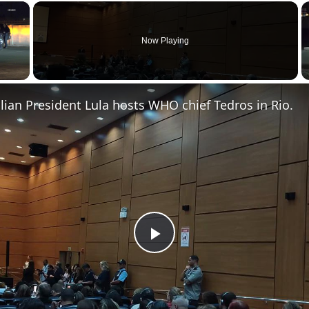
×
Now Playing
 Video
zilian President Lula hosts WHO chief Tedros in Rio.
Play Video