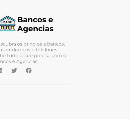
scubra os principais bancos,
us endereços e telefones.
he tudo o que precisa com o
ncos e Agências.