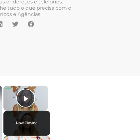
us endereços e telefones.
he tudo o que precisa com o
ncos e Agências.
×
×
Play Video
Now Playing