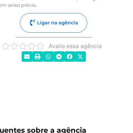
em aviso prévio.
Ligar na agência
Avalie essa agência
uentes sobre a agência