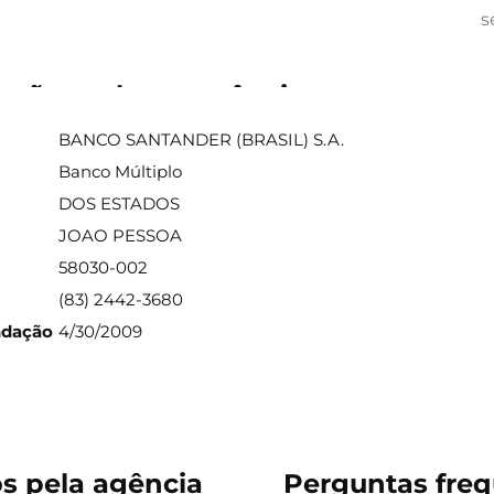
s
ações sobre a agência
BANCO SANTANDER (BRASIL) S.A.
Banco Múltiplo
DOS ESTADOS
JOAO PESSOA
58030-002
(83) 2442-3680
ndação
4/30/2009
os pela agência
Perguntas freq