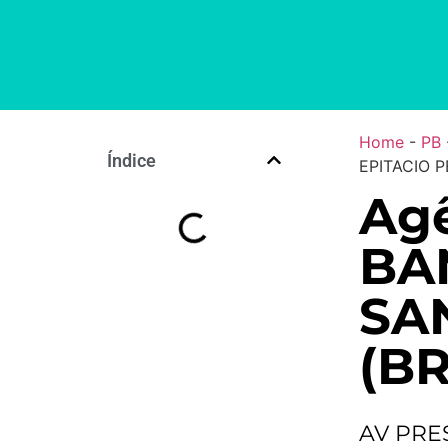
Home
-
PB
Índice
EPITACIO P
Agê
BA
SA
(BR
AV PRE