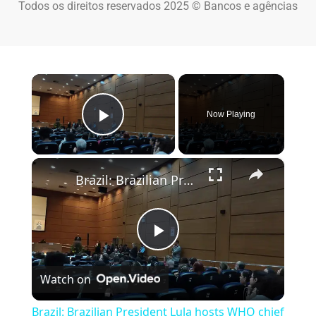
Todos os direitos reservados 2025 © Bancos e agências
×
Now Playing
Play Video
×
Brazil: Brazilian President Lula hosts WHO chief Tedros in Rio.
Play Video
Watch on
Brazil: Brazilian President Lula hosts WHO chief