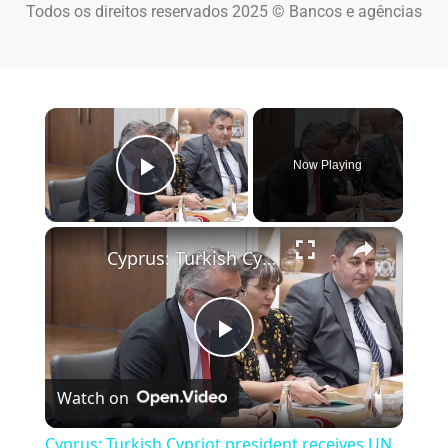
Todos os direitos reservados 2025 © Bancos e agências
×
Now Playing
Play Video
×
Cyprus: Turkish Cypriot president receives UN chief in Lefkosa.
Play Video
Watch on
Cyprus: Turkish Cypriot president receives UN