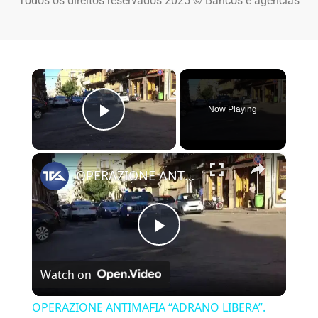
Todos os direitos reservados 2025 © Bancos e agências
×
Now Playing
Play Video
×
OPERAZIONE ANTIMAFIA “ADRANO LIBERA”. DIVERSI ARRESTI DELLA POLIZIA
Play Video
Watch on
OPERAZIONE ANTIMAFIA “ADRANO LIBERA”.