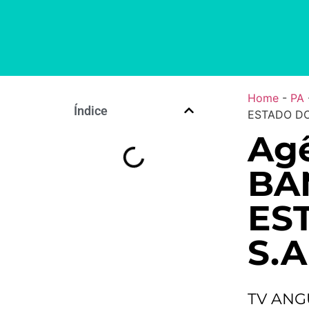
Home
-
PA
Índice
ESTADO DO
Agê
BA
ES
S.A
TV ANG