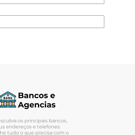
scubra os principais bancos,
us endereços e telefones.
he tudo o que precisa com o