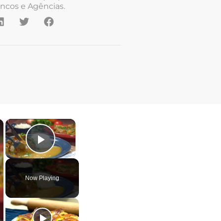
ncos e Agências.
×
×
Play Video
Now Playing