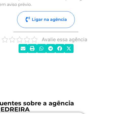
em aviso prévio.
Ligar na agência
Avalie essa agência
uentes sobre a agência
PEDREIRA