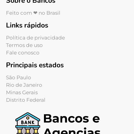
Sobre o Bancos
Feito com ❤ no Brasil
Links rápidos
Política de privacidade
Termos de uso
Fale conosco
Principais estados
São Paulo
Rio de Janeiro
Minas Gerais
Distrito Federal