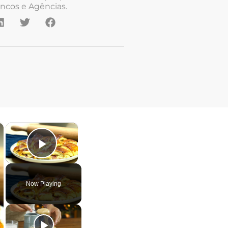
ncos e Agências.
×
×
Play Video
Now Playing