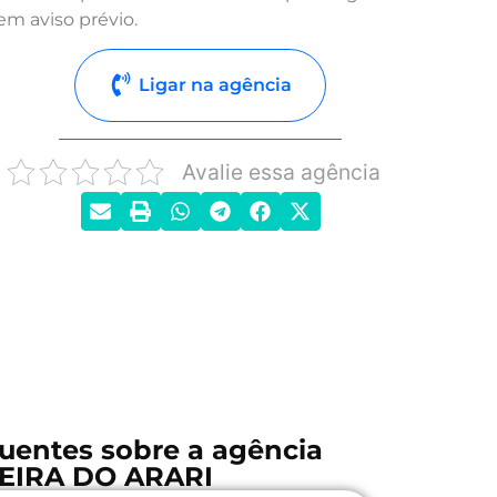
em aviso prévio.
Ligar na agência
Avalie essa agência
uentes sobre a agência
EIRA DO ARARI