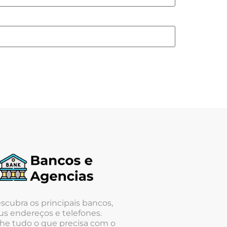
scubra os principais bancos,
us endereços e telefones.
he tudo o que precisa com o