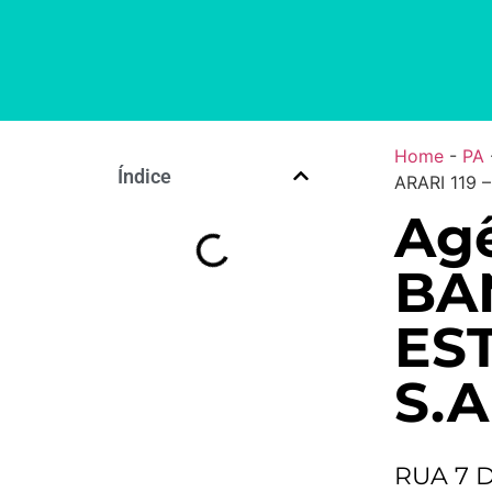
Home
-
PA
Índice
ARARI 119 
Agê
BA
ES
S.A
RUA 7 