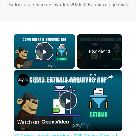
Todos os direitos reservados 2025 © Bancos e agências
×
Now Playing
Play Video
×
📦 Como Extrair Arquivos ADF Online Grátis | Sem Necessidade de Instalação de Software
Play Video
Watch on
📦 Como Extrair Arquivos ADF Online Grátis |