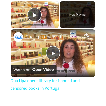
×
Now Playing
Play Video
×
Dua Lipa opens library for banned and censored books in Portugal
Play Video
Watch on
Dua Lipa opens library for banned and
censored books in Portugal