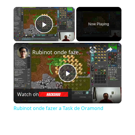
×
Now Playing
Play Video
×
Rubinot onde fazer a Task de Oramond
Play Video
Watch on
Rubinot onde fazer a Task de Oramond