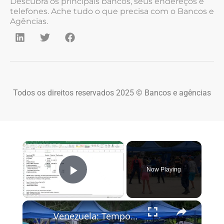
Descubra os principais bancos, seus endereços e
telefones. Ache tudo o que precisa com o Bancos e
Agências.
Todos os direitos reservados 2025 © Bancos e agências
×
Now Playing
Play Video
×
Venezuela: Temporary camp shelters families after twin earthquakes in Venezuela.