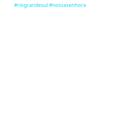
#riograndesul #nossasenhora