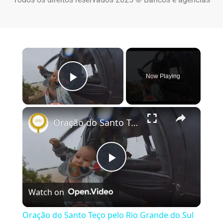
×
Now Playing
Play Video
×
Oração do Santo Teço pelo Rio Grande do Sul #riograndesul #nossasenhora
Play Video
Watch on
Oração do Santo Teço pelo Rio Grande do Sul