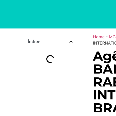
Home
-
MG
Índice
INTERNATIO
Agê
BA
RA
IN
BRA