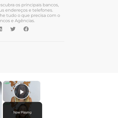
scubra os principais bancos,
us endereços e telefones.
he tudo o que precisa com o
ncos e Agências.
×
×
Play Video
Now Playing