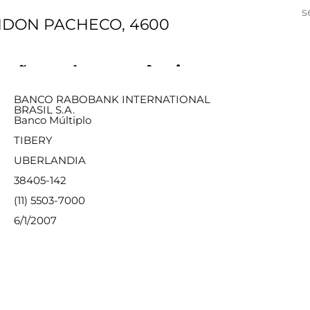
s
NDON PACHECO, 4600
ações sobre a agência
BANCO RABOBANK INTERNATIONAL
BRASIL S.A.
Banco Múltiplo
TIBERY
UBERLANDIA
38405-142
(11) 5503-7000
6/1/2007