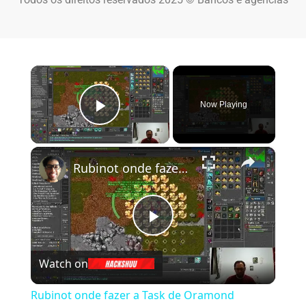
×
Now Playing
Play Video
×
Rubinot onde fazer a Task de Oramond
Play Video
Watch on
Rubinot onde fazer a Task de Oramond