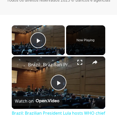
Todos os direitos reservados 2025 © Bancos e agências
×
Now Playing
Play Video
×
Brazil: Brazilian President Lula hosts WHO chief Tedros in Rio.
Play Video
Watch on
Brazil: Brazilian President Lula hosts WHO chief