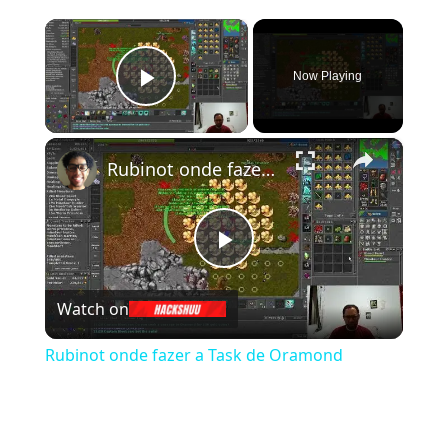
×
Now Playing
Play Video
×
Rubinot onde fazer a Task de Oramond
Play Video
Watch on
Rubinot onde fazer a Task de Oramond