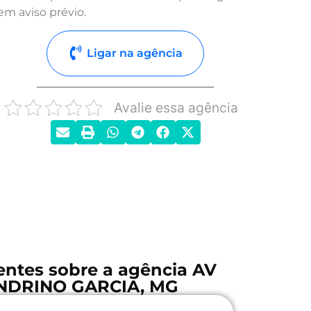
em aviso prévio.
Ligar na agência
Avalie essa agência
entes sobre a agência AV
NDRINO GARCIA, MG