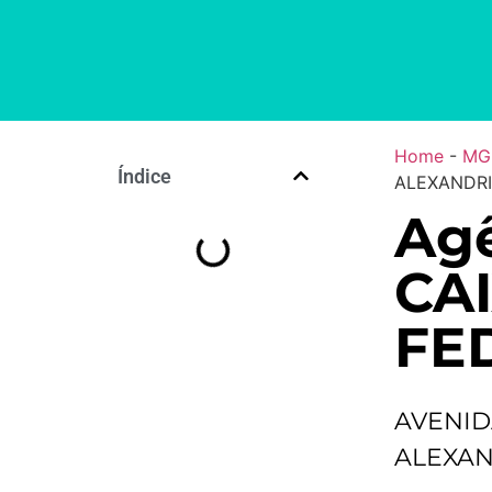
Home
-
MG
Índice
ALEXANDRI
Agê
CA
FE
AVENI
ALEXAN