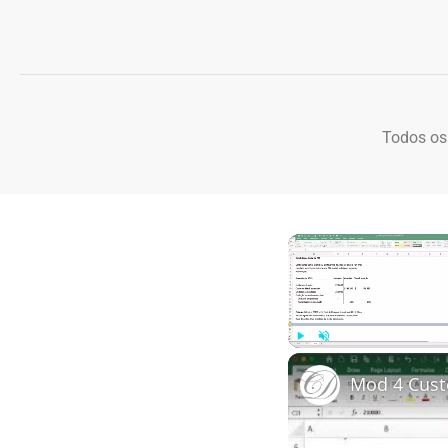
Todos os
Play
Unmute
Mod 4 Cust