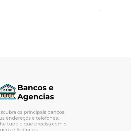
scubra os principais bancos,
us endereços e telefones.
he tudo o que precisa com o
ncos e Agências.