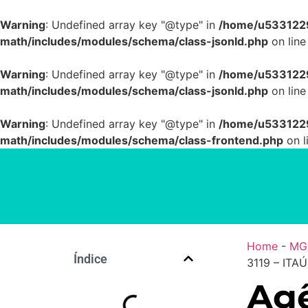
Warning
: Undefined array key "@type" in
/home/u5331229
math/includes/modules/schema/class-jsonld.php
on lin
Warning
: Undefined array key "@type" in
/home/u5331229
math/includes/modules/schema/class-jsonld.php
on lin
Warning
: Undefined array key "@type" in
/home/u5331229
math/includes/modules/schema/class-frontend.php
on l
Home
-
MG
Índice
3119 – ITA
Agê