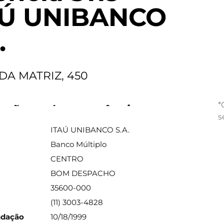
AÚ UNIBANCO
.
DA MATRIZ, 450
*
ações sobre a agência
s
ITAÚ UNIBANCO S.A.
Banco Múltiplo
CENTRO
BOM DESPACHO
35600-000
(11) 3003-4828
ndação
10/18/1999