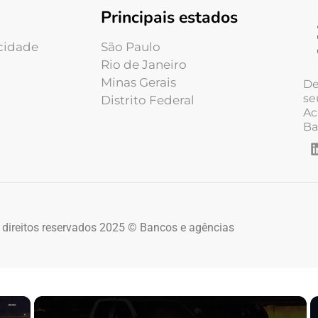
Principais estados
acidade
São Paulo
Rio de Janeiro
Minas Gerais
De
se
Distrito Federal
Ac
Ba
 direitos reservados 2025 © Bancos e agências
×