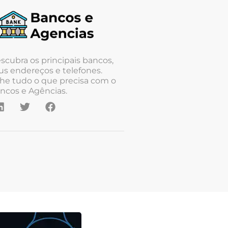
scubra os principais bancos,
us endereços e telefones.
he tudo o que precisa com o
ncos e Agências.