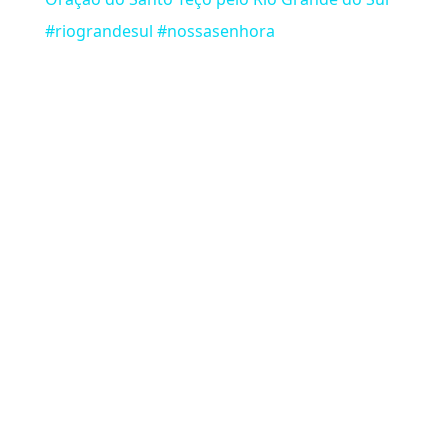
#riograndesul #nossasenhora