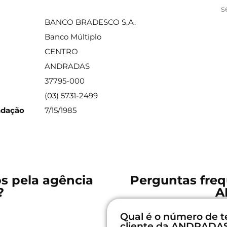
ações sobre a agência
s
BANCO BRADESCO S.A.
Banco Múltiplo
CENTRO
ANDRADAS
37795-000
(03) 5731-2499
ndação
7/15/1985
os pela agência
Perguntas freq
?
A
Qual é o número de t
cliente da ANDRADA