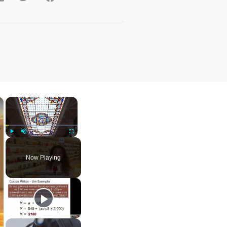
×
×
Play
Unmute
Fullscreen
Now Playing