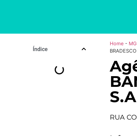
Home
-
MG
Índice
BRADESCO 
Agê
BA
S.A
RUA CO