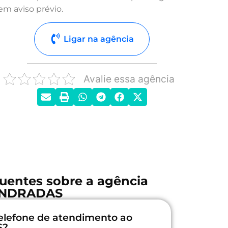
em aviso prévio.
Ligar na agência
Avalie essa agência
uentes sobre a agência
NDRADAS
elefone de atendimento ao
S?