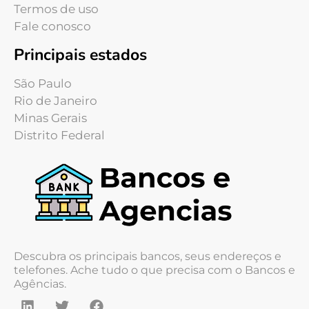
Termos de uso
Fale conosco
Principais estados
São Paulo
Rio de Janeiro
Minas Gerais
Distrito Federal
Descubra os principais bancos, seus endereços e
telefones. Ache tudo o que precisa com o Bancos e
Agências.