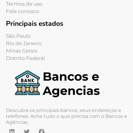
Termos de uso
Fale conosco
Principais estados
São Paulo
Rio de Janeiro
Minas Gerais
Distrito Federal
Descubra os principais bancos, seus endereços e
telefones. Ache tudo o que precisa com o Bancos e
Agências.