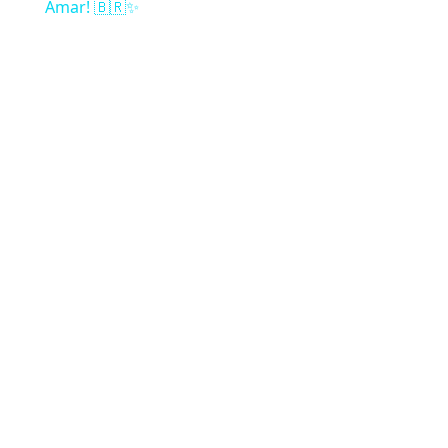
Amar! 🇧🇷✨