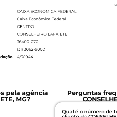
ações sobre a agência
s
CAIXA ECONOMICA FEDERAL
Caixa Econômica Federal
CENTRO
CONSELHEIRO LAFAIETE
36400-070
(31) 3062-9000
ndação
4/3/1944
os pela agência
Perguntas freq
ETE, MG?
CONSELHE
Qual é o número de t
cliente da CONSELHE