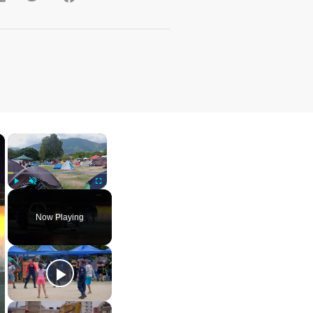
×
×
Play
Unmute
Fullscreen
Now Playing