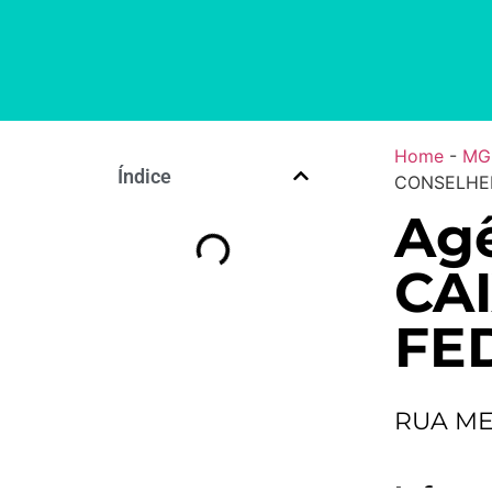
Home
-
MG
Índice
CONSELHEI
Agê
CA
FE
RUA ME