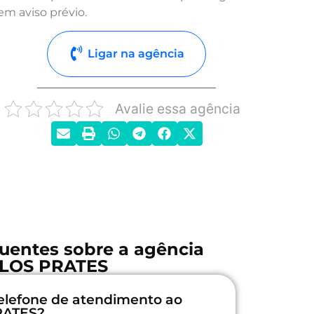
em aviso prévio.
Ligar na agência
Avalie essa agência
uentes sobre a agência
LOS PRATES
elefone de atendimento ao
RATES?