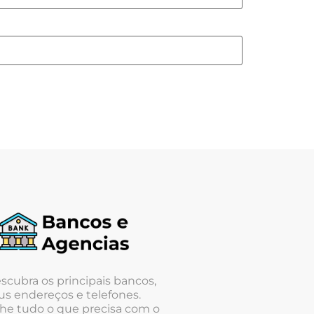
scubra os principais bancos,
us endereços e telefones.
he tudo o que precisa com o