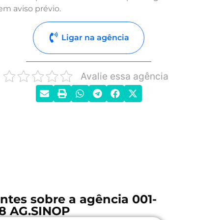
em aviso prévio.
Ligar na agência
Avalie essa agência
ntes sobre a agência 001-
8 AG.SINOP