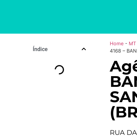
Home
-
MT
Índice
4168 – BAN
Agê
BA
SA
(BR
RUA DA