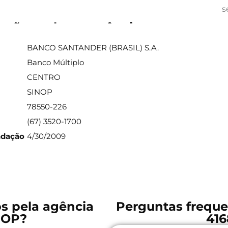
s
ações sobre a agência
BANCO SANTANDER (BRASIL) S.A.
Banco Múltiplo
CENTRO
SINOP
78550-226
(67) 3520-1700
ndação
4/30/2009
os pela agência
Perguntas freque
NOP?
416