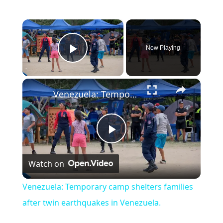
×
Now Playing
Play Video
×
Venezuela: Temporary camp shelters families after twin earthquakes in Venezuela.
Play Video
Watch on
Venezuela: Temporary camp shelters families
after twin earthquakes in Venezuela.