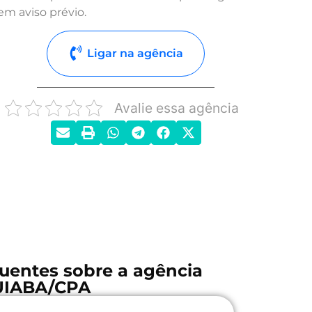
em aviso prévio.
Ligar na agência
Avalie essa agência
uentes sobre a agência
UIABA/CPA