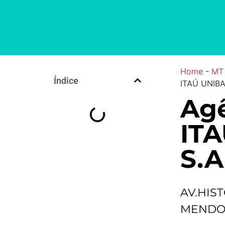
Home
-
MT
Índice
ITAÚ UNIBA
Agê
IT
S.A
AV.HIS
MENDON