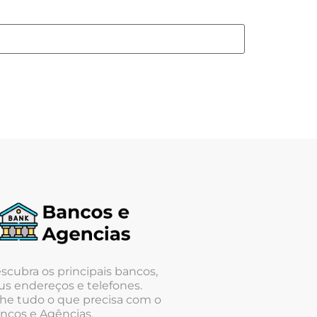
scubra os principais bancos,
us endereços e telefones.
he tudo o que precisa com o
ncos e Agências.