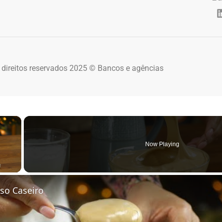
 direitos reservados 2025 © Bancos e agências
×
Now Playing
 Video
so Caseiro