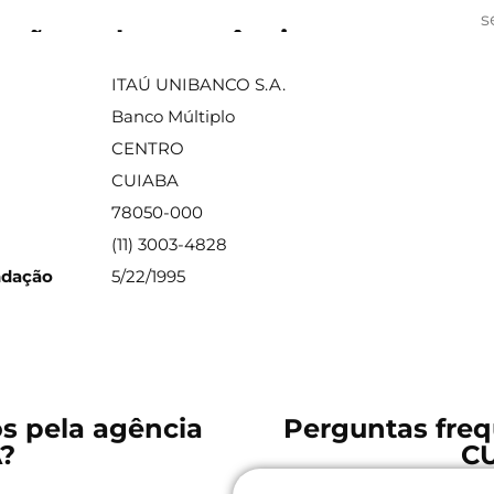
s
ações sobre a agência
ITAÚ UNIBANCO S.A.
Banco Múltiplo
CENTRO
CUIABA
78050-000
(11) 3003-4828
ndação
5/22/1995
os pela agência
Perguntas freq
?
C