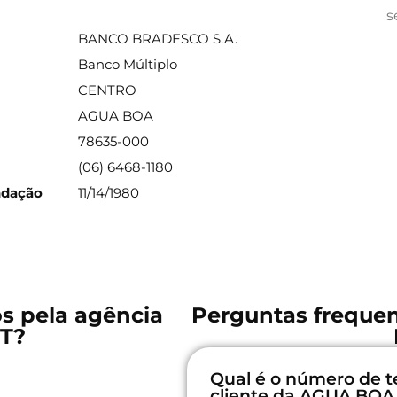
ações sobre a agência
s
BANCO BRADESCO S.A.
Banco Múltiplo
CENTRO
AGUA BOA
78635-000
(06) 6468-1180
ndação
11/14/1980
os pela agência
Perguntas freque
T?
Qual é o número de t
cliente da AGUA BOA