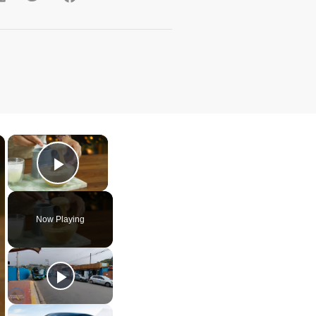
×
×
Play Video
Now Playing