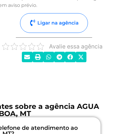
em aviso prévio.
Ligar na agência
Avalie essa agência
ntes sobre a agência AGUA
BOA, MT
elefone de atendimento ao
, MT?