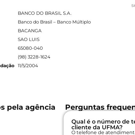
ações sobre a agência
s
BANCO DO BRASIL S.A.
Banco do Brasil – Banco Múltiplo
BACANGA
SAO LUIS
65080-040
(98) 3228-1624
ndação
11/5/2004
os pela agência
Perguntas freque
Qual é o número de t
cliente da UFMA?
O telefone de atendimento