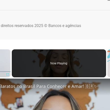
 direitos reservados 2025 © Bancos e agências
×
Now Playing
Fullscreen
Baratos no Brasil Para Conhecer e Amar! 🇧🇷✨