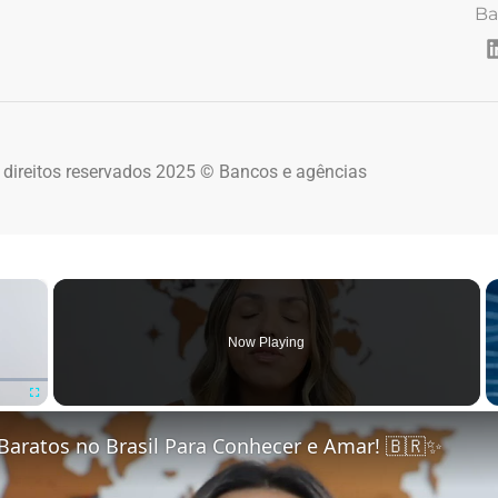
Ba
 direitos reservados 2025 © Bancos e agências
×
Now Playing
Fullscreen
Baratos no Brasil Para Conhecer e Amar! 🇧🇷✨