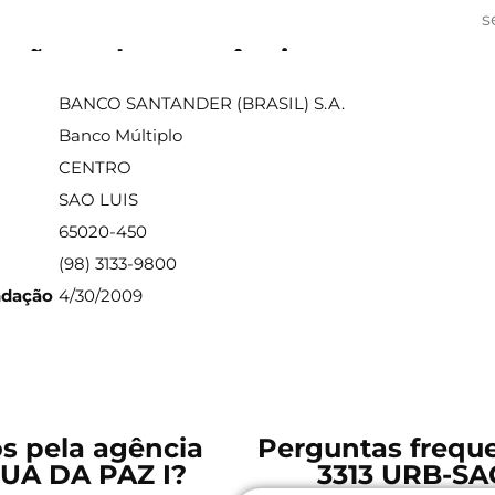
s
ações sobre a agência
BANCO SANTANDER (BRASIL) S.A.
Banco Múltiplo
CENTRO
SAO LUIS
65020-450
(98) 3133-9800
ndação
4/30/2009
os pela agência
Perguntas freque
RUA DA PAZ I?
3313 URB-SA