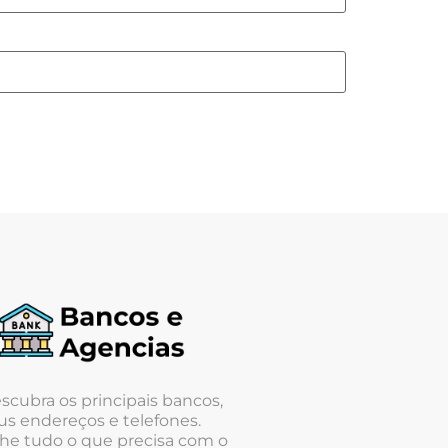
scubra os principais bancos,
us endereços e telefones.
he tudo o que precisa com o