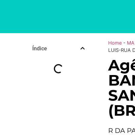
Home
-
MA
Índice
LUIS-RUA D
Agê
BA
SA
(BR
R DA PA