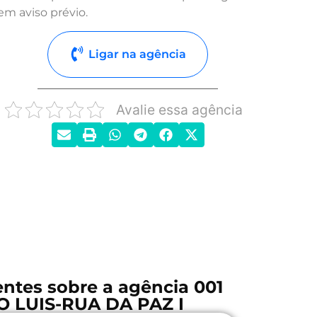
em aviso prévio.
Ligar na agência
Avalie essa agência
ntes sobre a agência 001
O LUIS-RUA DA PAZ I